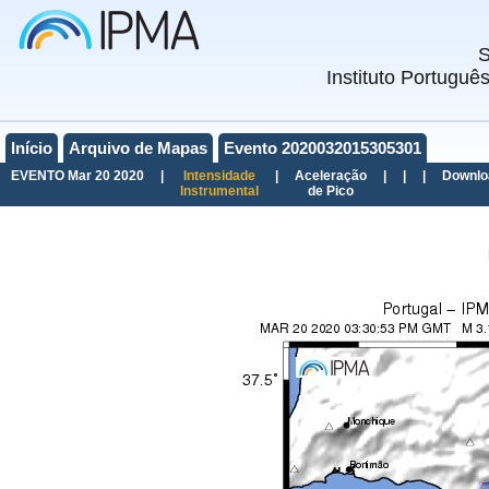
Instituto Portuguê
Início
Arquivo de Mapas
Evento 2020032015305301
EVENTO Mar 20 2020
|
Intensidade
|
Aceleração
|
|
|
Downlo
Instrumental
de Pico