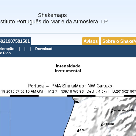
Shakemaps
nstituto Português do Mar e da Atmosfera, I.P.
5021907581501
Avisos
Sobre o Shake
eleração
|
|
|
Download
e Pico
Intensidade
Instrumental