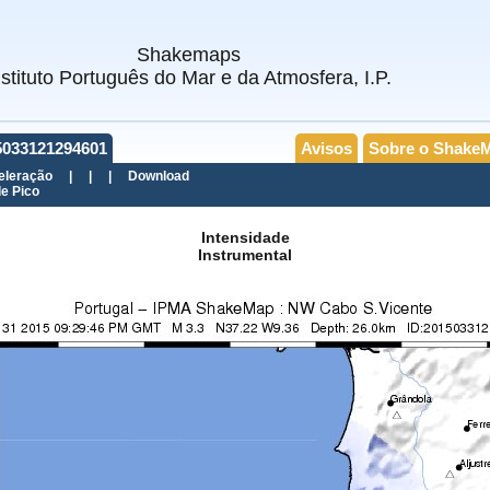
Shakemaps
nstituto Português do Mar e da Atmosfera, I.P.
5033121294601
Avisos
Sobre o Shake
eleração
|
|
|
Download
e Pico
Intensidade
Instrumental