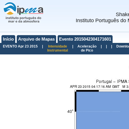
Shak
Instituto Português do 
Início
Arquivo de Mapas
Evento 2015042304171601
EVENTO Apr 23 2015
|
Intensidade
|
Aceleração
|
|
|
Downlo
Instrumental
de Pico